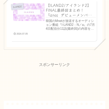
【ILAND2/アイランド2】
ILAND2
FINAL最終回まとめ！
「izna」デビューメンバー
は何人？
韓国のMnetが放送するオーディシ
ョン番組『I-LAND2：N／a』の7月
4日配信分11話(最終回)の内容を紹
介します。I-LAND2とは？
2024.07.05
ENHYPENが誕生したオーディシ
ョン番組『I-LAND』の最新シリー
ズで、「I-LAND」と「GR...
スポンサーリンク