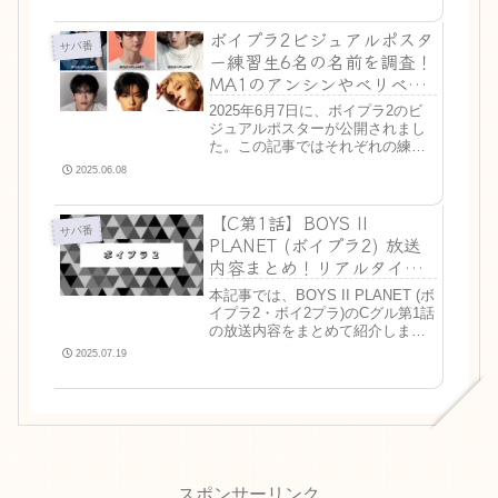
ボイプラ2ビジュアルポスタ
サバ番
ー練習生6名の名前を調査！
MA1のアンシンやベリベリ
のカンミンも！
2025年6月7日に、ボイプラ2のビ
ジュアルポスターが公開されまし
た。この記事ではそれぞれの練習
生の名前や所属事務所、前世など
2025.06.08
を調べてみました。また公式の情
報はありませんので、SNSでファ
【C第1話】BOYS II
ンの方から集まった情報を元にし
サバ番
ています。有力な情報を...
PLANET (ボイプラ2) 放送
内容まとめ！リアルタイム
ランキング・脱落者も
本記事では、BOYS II PLANET (ボ
イプラ2・ボイ2プラ)のCグル第1話
の放送内容をまとめて紹介しま
す。番組の最新情報が知りたい方
2025.07.19
や、過去の情報を見返したいとい
う方は、ぜひ参考にしてください
ね！>> Kグルの放送内容やリアル
タイム...
スポンサーリンク