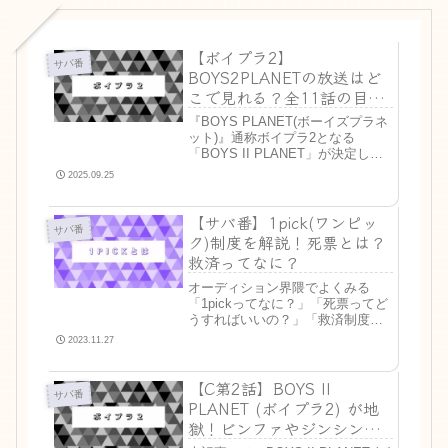
【ボイプラ2】
サバ番
BOYS2PLANETの放送はど
こで見れる？全11話の目次
も
『BOYS PLANET(ボーイズプラネ
ット)』通称ボイプラ2となる
「BOYS II PLANET」が決定しま
した！「BOYS II PLANET（ボイ
2025.09.25
プラ2）」は、MnetとWAKEONE
が手掛けるグローバルK-POPオー
【サバ番】1pick(ワンピッ
ディション番組で...
サバ番
ク)制度を解説！死票とは？
救済ってなに？
オーディション界隈でよくみる
「1pickってなに？」「死票ってど
うすればいいの？」「救済制度と
は？」と思っている方も多いので
2023.11.27
はないでしょうか。赤文字の部分
はサバ番界隈のSNSでよく出てく
【C第2話】BOYS II
る言葉です。どういうことかよく
サバ番
わからないとせっかくのサ...
PLANET (ボイプラ2) が地
獄！ビンファやジンシン、
シュエンハオら人気練習生