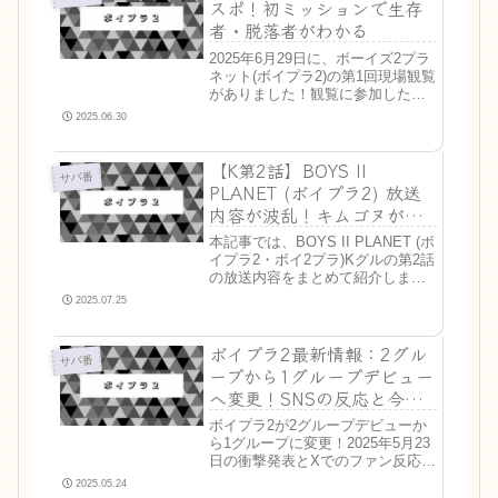
スポ！初ミッションで生存
者・脱落者がわかる
2025年6月29日に、ボーイズ2プラ
ネット(ボイプラ2)の第1回現場観覧
がありました！観覧に参加した人
たちによるスポが投稿されたの
2025.06.30
で、ネタバレが気になる方はぜひ
チェックしてください！ボイプラ2
【K第2話】BOYS II
第一回ミッションの課題曲課題曲
サバ番
はMAMAの受賞...
PLANET (ボイプラ2) 放送
内容が波乱！キムゴヌがラ
ンキング圏外に！衝撃の脱
本記事では、BOYS II PLANET (ボ
落者も
イプラ2・ボイ2プラ)Kグルの第2話
の放送内容をまとめて紹介しま
す。番組の最新情報が知りたい方
2025.07.25
や、過去の情報を見返したいとい
う方は、ぜひ参考にしてください
ボイプラ2最新情報：2グル
ね！K第2話まとめ番組開始前にユ
サバ番
メキの歌...
ープから1グループデビュー
へ変更！SNSの反応と今後
の注目点【2025年5月】
ボイプラ2が2グループデビューか
ら1グループに変更！2025年5月23
日の衝撃発表とXでのファン反応を
まとめ。放送日程や見どころも解
2025.05.24
説！K-POPファンは必見！