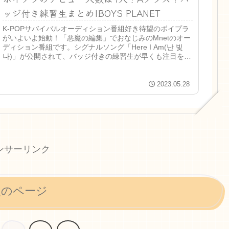
ッジ付き練習生まとめ|BOYS PLANET
K-POPサバイバルオーディション番組好き待望のボイプラ
がいよいよ始動！「悪魔の編集」でおなじみのMnetのオー
ディション番組です。シグナルソング「Here I Am(난 빛
나)」が公開されて、バッジ付きの練習生が早くも注目を集
めています！...
2023.05.28
ンサーリンク
次のページ