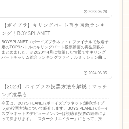
(5名辞退...
2023.05.28
【ボイプラ】キリングパート再生回数ランキ
ング！BOYSPLANET
BOYSPLANET（ボーイズプラネット）ファイナルで放送予
定のTOP9バトルのキリングパート投票動画の再生回数を
まとめました。※2023年4月に執筆した情報ですキリング
パートチッケム総合ランキングファイナルミッション曲の
キリングパートを決...
2024.06.05
【2023】ボイプラの投票方法を解説！マッチ
ング投票も
今回は、BOYS PLANET/ボーイズプラネット(通称ボイプ
ラ)の投票方法について紹介します。BOYS PLANET/ボーイ
ズプラネットのデビューメンバーは視聴者投票の結果によ
って決まります。「スタークリエイター」にとって、投票
は絶対必要...