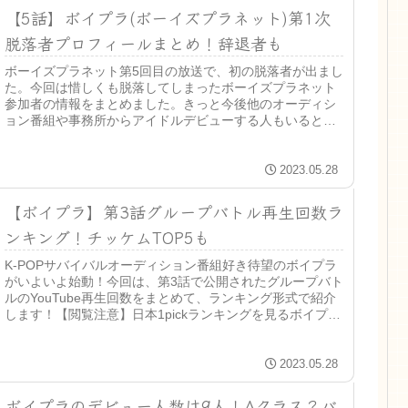
【5話】ボイプラ(ボーイズプラネット)第1次
脱落者プロフィールまとめ！辞退者も
ボーイズプラネット第5回目の放送で、初の脱落者が出まし
た。今回は惜しくも脱落してしまったボーイズプラネット
参加者の情報をまとめました。きっと今後他のオーディシ
ョン番組や事務所からアイドルデビューする人もいると思
います。ボイプラで彼らを応援す...
2023.05.28
【ボイプラ】第3話グループバトル再生回数ラ
ンキング！チッケムTOP5も
K-POPサバイバルオーディション番組好き待望のボイプラ
がいよいよ始動！今回は、第3話で公開されたグループバト
ルのYouTube再生回数をまとめて、ランキング形式で紹介
します！【閲覧注意】日本1pickランキングを見るボイプラ
とは｜Boys...
2023.05.28
ボイプラのデビュー人数は9人！Aクラス？バ