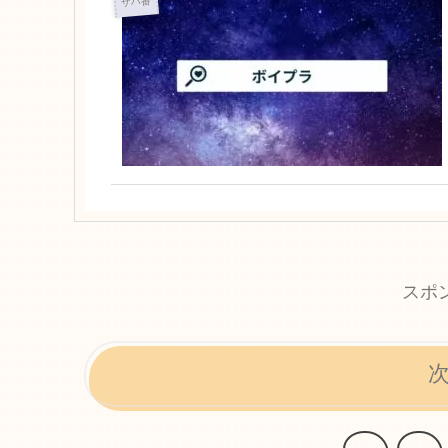
サバ番
スポ