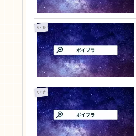
サバ番
サバ番