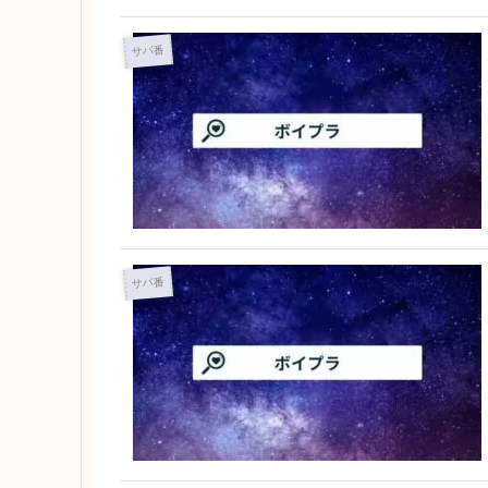
サバ番
サバ番