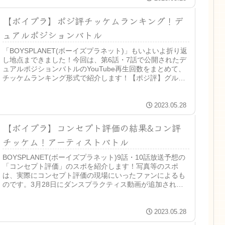
【ボイプラ】ポジ評チッケムランキング！デ
ュアルポジションバトル
「BOYSPLANET(ボーイズプラネット)」もいよいよ折り返
し地点まできました！今回は、第6話・7話で公開されたデ
ュアルポジションバトルのYouTube再生回数をまとめて、
チッケムランキング形式で紹介します！【ポジ評】グルー
プ別再生回数ラ...
2023.05.28
【ボイプラ】コンセプト評価の結果&コン評
チッケム！アーティストバトル
BOYSPLANET(ボーイズプラネット)9話・10話放送予想の
「コンセプト評価」のスポを紹介します！写真等のスポ
は、実際にコンセプト評価の現場にいったファンによるも
のです。3月28日にダンスプラクティス動画が追加されま
した。【速報】アーテ...
2023.05.28