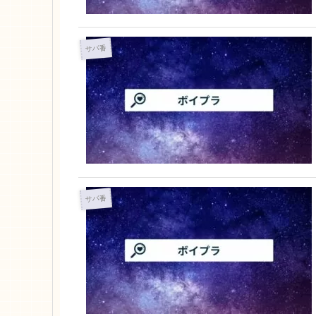
サバ番
サバ番