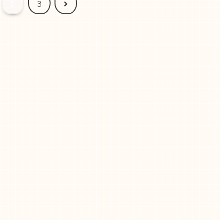
次
2
3
へ