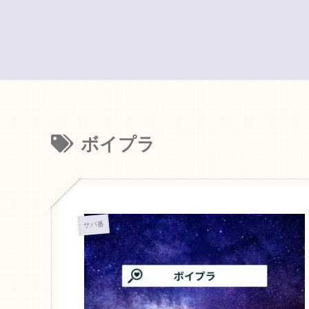
ボイプラ
サバ番