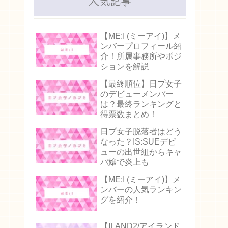
人気記事
【ME:I (ミーアイ)】メ
ンバープロフィール紹
介！所属事務所やポジ
ションを解説
【最終順位】日プ女子
のデビューメンバー
は？最終ランキングと
得票数まとめ！
日プ女子脱落者はどう
なった？IS:SUEデビ
ューの出世組からキャ
バ嬢で炎上も
【ME:I (ミーアイ)】メ
ンバーの人気ランキン
グを紹介！
【ILAND2/アイランド