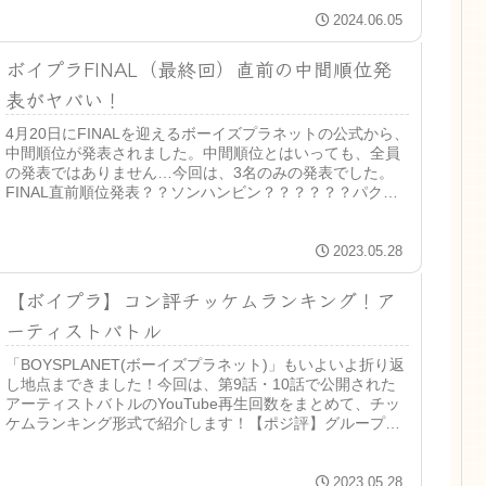
2024.06.05
ボイプラFINAL（最終回）直前の中間順位発
表がヤバい！
4月20日にFINALを迎えるボーイズプラネットの公式から、
中間順位が発表されました。中間順位とはいっても、全員
の発表ではありません…今回は、3名のみの発表でした。
FINAL直前順位発表？？ソンハンビン？？？？？？パクハ
ンビンキムテレ？？？...
2023.05.28
【ボイプラ】コン評チッケムランキング！ア
ーティストバトル
「BOYSPLANET(ボーイズプラネット)」もいよいよ折り返
し地点まできました！今回は、第9話・10話で公開された
アーティストバトルのYouTube再生回数をまとめて、チッ
ケムランキング形式で紹介します！【ポジ評】グループ別
再生回数ランキ...
2023.05.28