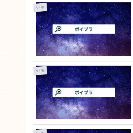
サバ番
サバ番