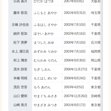
日髙 葉月
ひだか はづき
2007年8月8日
大阪府
藤本 彩花
ふじもと あやか
2001年8月31日
埼玉県
古橋 沙也佳
ふるはし さやか
2002年7月10日
千葉県
細井 彩加
ほそい あやか
2002年4月16日
千葉県
松下 実夢
まつした みゆ
2000年7月10日
石川県
水上 凜巳花
みずかみ りみか
2003年7月10日
福岡県
村上 璃杏
むらかみ りのん
2006年9月30日
岡山県
茂木 詩音
もぎ しおん
2006年11月27日
千葉県
本橋 明桜
もとはし めいか
2006年8月24日
千葉県
茂呂 空音
もろ あのん
2003年4月5日
東京都
山口 愛咲
やまぐち みさき
2007年11月26日
宮崎県
山崎 美月
やまざき みつき
2001年8月17日
東京都