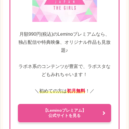
月額990円(税込)のLeminoプレミアムなら、
独占配信や特典映像、オリジナル作品も見放
題♪
ラポネ系のコンテンツが豊富で、ラポスタな
どもみれちゃいます！
＼
初めての方は
初月無料
！／
【Leminoプレミアム】
公式サイトを見る