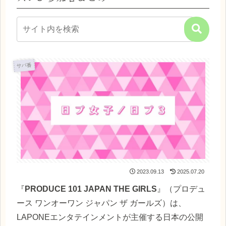
サバ番
2023.09.13
2025.07.20
『
PRODUCE 101 JAPAN THE GIRLS
』（プロデュ
ース ワンオーワン ジャパン ザ ガールズ）は、
LAPONEエンタテインメントが主催する日本の公開