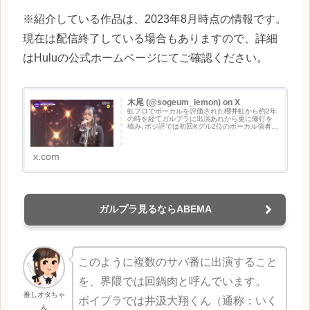
※紹介している作品は、2023年8月時点の情報です。
現在は配信終了している場合もありますので、詳細
はHuluの公式ホームページにてご確認ください。
木尾 (@sogeum_lemon) on X
虹プロでボーカルを評価された櫻井虹から約2年
の時を経てガルプラに出演あれから更に修行を
積み､ポジ評では初回Kグル2位のボーカル強者イ
ェヨンイルデもした大陸の歌手シンチャオと共
に大先輩テヨンのAll about youに挑戦2人に引け
を取らな...
x.com
ガルプラ見るならABEMA
このように複数のサバ番に出演すること
を、界隈では回鍋肉と呼んでいます。
推しオタちゃ
ボイプラでは井汲大翔くん（通称：いく
ん