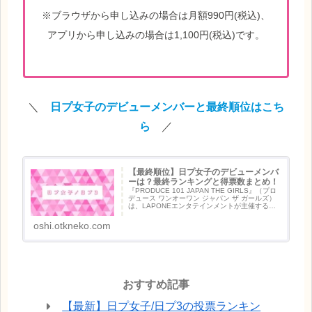
※ブラウザから申し込みの場合は月額990円(税込)
、
アプリから申し込みの場合は1,100円(税込)です。
＼
日プ女子のデビューメンバーと最終順位はこち
ら
／
【最終順位】日プ女子のデビューメンバ
ーは？最終ランキングと得票数まとめ！
『PRODUCE 101 JAPAN THE GIRLS』（プロ
デュース ワンオーワン ジャパン ザ ガールズ）
は、LAPONEエンタテインメントが主催する日
本の公開オーディション番組です。今回は12月
15日(土)放送の日プ女子/日プ3FI...
oshi.otkneko.com
おすすめ記事
【最新】日プ女子/日プ3の投票ランキン