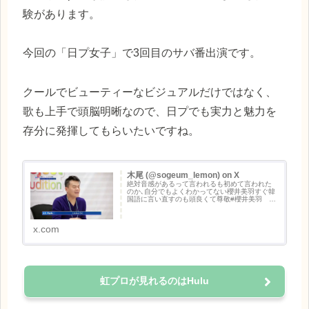
験があります。
今回の「日プ女子」で3回目のサバ番出演です。
クールでビューティーなビジュアルだけではなく、
歌も上手で頭脳明晰なので、日プでも実力と魅力を
存分に発揮してもらいたいですね。
木尾 (@sogeum_lemon) on X
絶対音感があるって言われるも初めて言われた
のか､自分でもよくわかってない櫻井美羽すぐ韓
国語に言い直すのも頭良くて尊敬#櫻井美羽 #
日プ女子 #日プ
#PRODUCE101JAPANTHEGIRLS
x.com
虹プロが見れるのはHulu