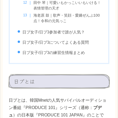
田中 琴｜可愛いもかっこいいもいける！
表情管理の天才
海老原 鼓｜歌声・笑顔・愛嬌ぜんぶ100
点！令和の元気っこ
日プ女子/日プ3参加者で誰が人気？
日プ女子/日プ3についてよくある質問
日プ女子/日プ3の練習生情報まとめ
日プとは
日プとは、韓国Mnetの人気サバイバルオーディショ
ン番組『PRODUCE 101』シリーズ（通称：
プデ
ュ
）の日本版『PRODUCE 101 JAPAN』のことで