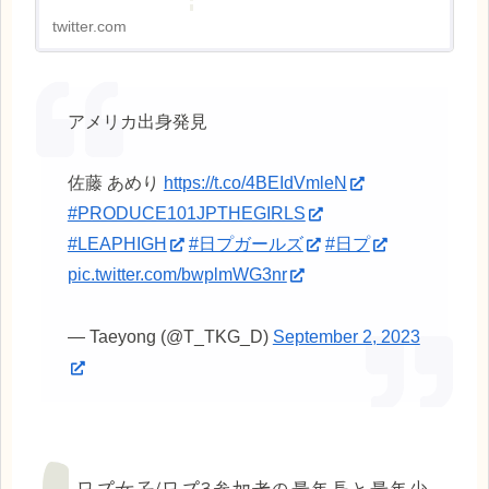
twitter.com
アメリカ出身発見
佐藤 あめり
https://t.co/4BEIdVmleN
#PRODUCE101JPTHEGIRLS
#LEAPHIGH
#日プガールズ
#日プ
pic.twitter.com/bwplmWG3nr
— Taeyong (@T_TKG_D)
September 2, 2023
日プ女子/日プ3参加者の最年長と最年少