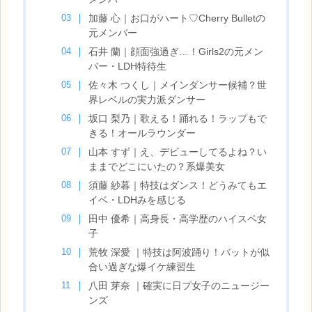
加藤 心｜お口がハート♡Cherry Bulletの
元メンバー
石井 蘭｜顔面強過ぎ…！Girls2の元メン
バー・LDH特待生
佐々木 つくし｜メインダンサー候補？世
界レベルの実力派ダンサー
坂口 梨乃｜歌える！踊れる！ラップもで
きる！オールラウンダー
山本 すず｜え、デビューしてるよね？い
ままでどこにいたの？系爆美女
須藤 紗暮｜特技はダンス！どうみてもエ
イベ・LDHみを感じる
田中 優希｜高身長・高学歴のハイスペ女
子
荒牧 深愛 ｜特技は阿波踊り！バットが似
合い過ぎな爆イケ練習生
八田 芽奈 ｜確実に日プ女子のニュージー
ンズ