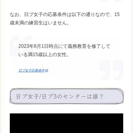
なお、日プ女子の応募条件は以下の通りなので、15
歳未満の練習生はいません。
2023年8月1日時点にて義務教育を修了して
いる満15歳以上の女性。
日プ女子応募条件
日プ女子/日プ3のセンターは誰？