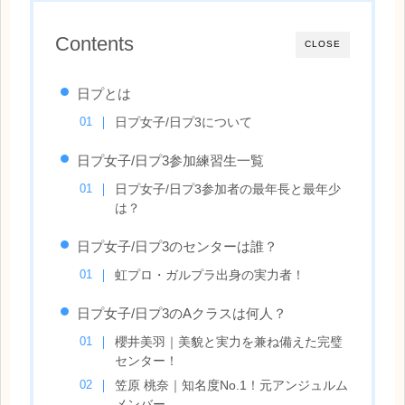
Contents
CLOSE
日プとは
日プ女子/日プ3について
日プ女子/日プ3参加練習生一覧
日プ女子/日プ3参加者の最年長と最年少
は？
日プ女子/日プ3のセンターは誰？
虹プロ・ガルプラ出身の実力者！
日プ女子/日プ3のAクラスは何人？
櫻井美羽｜美貌と実力を兼ね備えた完璧
センター！
笠原 桃奈｜知名度No.1！元アンジュルム
メンバー