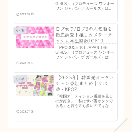
GIRLS』（プロデュース ワンオー
ワン ジャパン ザ ガールズ）は、
LAPONEエンタテインメントが主
2023.09.13
催する日本の公開オーディション
番組です。今回のテーマは「LEAP
日プ女子/日プ3の人気順を
HIGH 君の夢は、時を...
サバ番
徹底調査！推しカメラ・チ
ッケム再生回数TOP10
『PRODUCE 101 JAPAN THE
GIRLS』（プロデュース ワンオー
ワン ジャパン ザ ガールズ）は、
LAPONEエンタテインメントが主
2023.09.07
催する日本の公開オーディション
番組です。早くもSNS界隈を賑わ
【2023年】韓国発オーディ
せている日プ女子/日プ3です...
サバ番
ション番組まとめ｜サバ
番・KPOP
「韓国オーディション番組を見る
のが好き」「私はサバ番オタクで
ある」と言う方も多いのではない
でしょうか。かく言う私も、サバ
2023.07.08
番が大好きで何かしら見ていたい
人間です。しかし、色々な番組が
同時期に放送されるケースもあ
り、どれを見ればいいかわからな