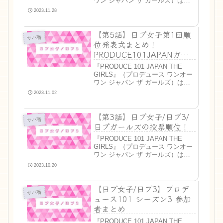
ワン ジャパン ザ ガールズ）は、
LAPONEエンタテインメントが主
2023.11.28
催する日本の公開オーディション
番組です。今回は11月23日(木)放
【第5話】日プ女子第1回順
送の日プ女子/日プ3第8...
サバ番
位発表式まとめ！
PRODUCE101JAPANガー
ルズ
『PRODUCE 101 JAPAN THE
GIRLS』（プロデュース ワンオー
ワン ジャパン ザ ガールズ）は、
LAPONEエンタテインメントが主
2023.11.02
催する日本の公開オーディション
番組です。今回は11月2日(木)放送
【第3話】日プ女子/日プ3/
の日プ女子/日プ3第5話...
サバ番
日プガールズの投票順位！
『PRODUCE 101 JAPAN THE
GIRLS』（プロデュース ワンオー
ワン ジャパン ザ ガールズ）は、
LAPONEエンタテインメントが主
2023.10.20
催する日本の公開オーディション
番組です。【第3話】日プ女子人気
【日プ女子/日プ3】プロデ
練習生ランキング今回のテーマ...
サバ番
ュース101 シーズン3 参加
者まとめ
『PRODUCE 101 JAPAN THE