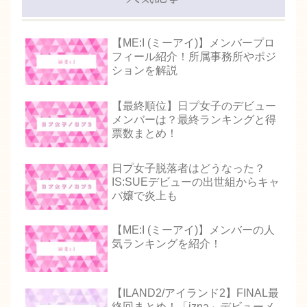
【ME:I (ミーアイ)】メンバープロ
フィール紹介！所属事務所やポジ
ションを解説
【最終順位】日プ女子のデビュー
メンバーは？最終ランキングと得
票数まとめ！
日プ女子脱落者はどうなった？
IS:SUEデビューの出世組からキャ
バ嬢で炎上も
【ME:I (ミーアイ)】メンバーの人
気ランキングを紹介！
【ILAND2/アイランド2】FINAL最
終回まとめ！「izna」デビューメ