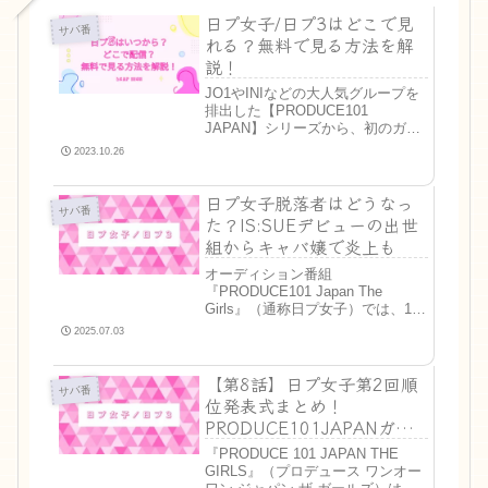
日プ女子/日プ3はどこで見
サバ番
れる？無料で見る方法を解
説！
JO1やINIなどの大人気グループを
排出した【PRODUCE101
JAPAN】シリーズから、初のガー
ルズグループオーディションが開
2023.10.26
催されました！名称は
「PRODUCE 101 JAPAN
日プ女子脱落者はどうなっ
SEASON3」から『PRODUCE 101
サバ番
JA...
た？IS:SUEデビューの出世
組からキャバ嬢で炎上も
オーディション番組
『PRODUCE101 Japan The
Girls』（通称日プ女子）では、11
人組アイドルグループME:I（ミー
2025.07.03
アイ）が誕生しました。残念なが
ら脱落した練習生も、デビューが
【第8話】日プ女子第2回順
決まったりメディアに出たりして
サバ番
います。そこで今...
位発表式まとめ！
PRODUCE101JAPANガー
ルズ
『PRODUCE 101 JAPAN THE
GIRLS』（プロデュース ワンオー