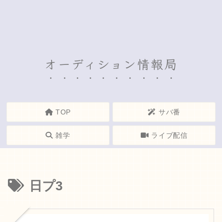
オーディション情報局
TOP
サバ番
雑学
ライブ配信
日プ3